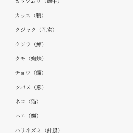
カタツムリ（蝸牛）
カラス（鴉）
クジャク（孔雀）
クジラ（鯨）
クモ（蜘蛛）
チョウ（蝶）
ツバメ（燕）
ネコ（猫）
ハエ（蝿）
ハリネズミ（針鼠）