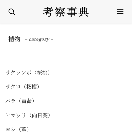
植物
– category –
サクランボ（桜桃）
ザクロ（柘榴）
バラ（薔薇）
ヒマワリ（向日葵）
ヨシ（葦）