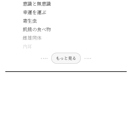
意識と無意識
幸運を運ぶ
寄生虫
飢餓の食べ物
雌雄同体
内耳
もっと見る